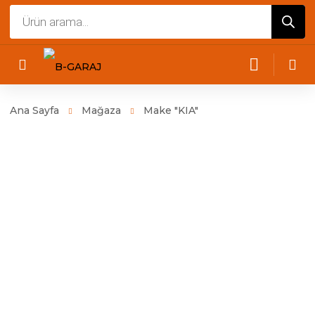
Products
search
Ana Sayfa
Mağaza
Make "KIA"