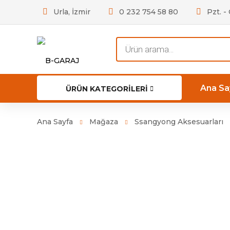
Urla, İzmir
0 232 754 58 80
Pzt. -
Products
search
Ana Sa
ÜRÜN KATEGORILERI
Ana Sayfa
Mağaza
Ssangyong Aksesuarları